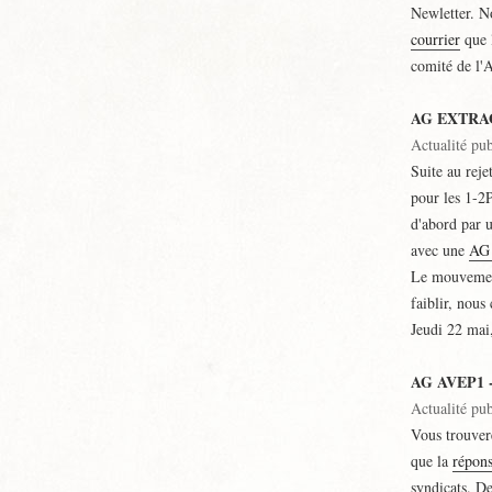
Newletter. No
courrier
que 
comité de l'
AG EXTRA
Actualité pu
Suite au reje
pour les 1-2
d'abord par u
avec une
AG
Le mouvement
faiblir, nous
Jeudi 22 mai,
AG AVEP1 -
Actualité pu
Vous trouver
que la
répon
syndicats. De