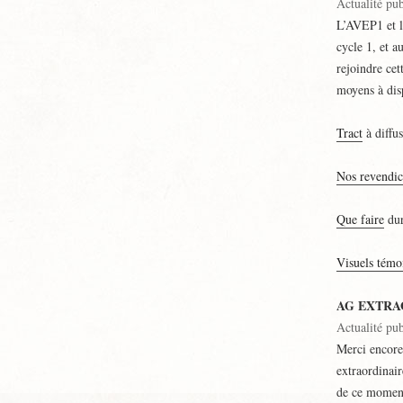
Actualité pub
L’AVEP1 et l
cycle 1, et a
rejoindre cet
moyens à disp
Tract
à diffu
Nos revendic
Que faire
dur
Visuels témo
AG EXTRA
Actualité pu
Merci encore
extraordinair
de ce momen