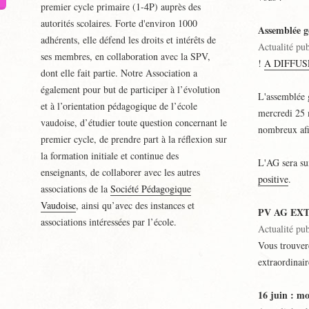
premier cycle primaire (1-4P) auprès des
autorités scolaires. Forte d'environ 1000
Assemblée g
adhérents, elle défend les droits et intérêts de
Actualité pu
ses membres, en collaboration avec la SPV,
!
A DIFFU
dont elle fait partie. Notre Association a
également pour but de participer à l’évolution
L'assemblée 
et à l’orientation pédagogique de l’école
mercredi 25 
vaudoise, d’étudier toute question concernant le
nombreux afi
premier cycle, de prendre part à la réflexion sur
la formation initiale et continue des
L'AG sera sui
enseignants, de collaborer avec les autres
positive
.
associations de la
Société Pédagogique
Vaudoise
, ainsi qu’avec des instances et
PV AG EX
associations intéressées par l’école.
Actualité pub
Vous trouver
extraordinai
16 juin : mo