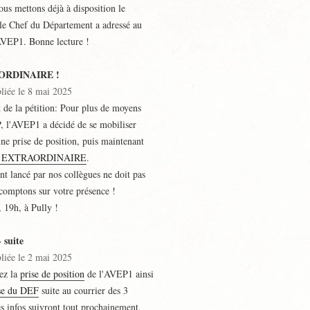
us mettons déjà à disposition le
le Chef du Département a adressé au
AVEP1. Bonne lecture !
ORDINAIRE !
bliée le 8 mai 2025
t de la pétition: Pour plus de moyens
P, l'AVEP1 a décidé de se mobiliser
ne prise de position, puis maintenant
 EXTRAORDINAIRE
.
 lancé par nos collègues ne doit pas
 comptons sur votre présence !
 19h, à Pully !
 suite
bliée le 2 mai 2025
ez la
prise de position
de l'AVEP1 ainsi
se du DEF
suite au courrier des 3
s infos suivront tout prochainement,