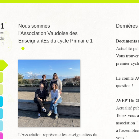
1
Nous sommes
Dernières 
des
l'Association Vaudoise des
 du
Documents s
EnseignantEs du cycle Primaire 1
e 1
Actualité pub
Vous trouver
premier cycle
Le comité AV
question !
AVEP'1fo 2
Actualité pu
Tenez-vous a
association !
à l'assemblé
L’Association représente les enseignant/e/s du
vous !