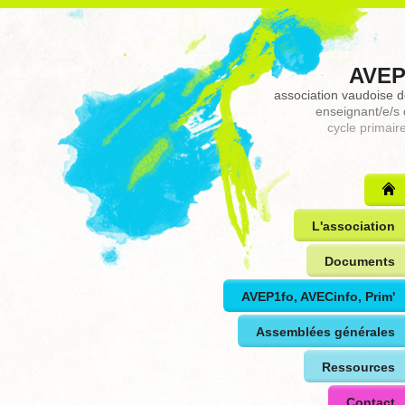
AVEP
association vaudoise 
enseignant/e/s
cycle primair
L'association
Documents
AVEP1fo, AVECinfo, Prim'
Assemblées générales
Ressources
Contact