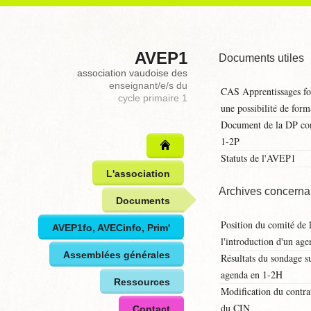
AVEP1
Documents utiles
association vaudoise des
enseignant/e/s du
CAS Apprentissages fo
cycle primaire 1
une possibilité de for
Document de la DP con
1-2P
Statuts de l'AVEP1
L'association
Archives concerna
Documents
Position du comité de 
AVEP1fo, AVECinfo, Prim'
l'introduction d'un ag
Assemblées générales
Résultats du sondage su
agenda en 1-2H
Ressources
Modification du contrat
du CIN
Contact